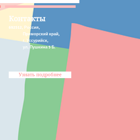
Контакты
692512, Россия,
Приморский край,
г. Уссурийск,
ул. Пушкина 5 Б
,
Узнать подробнее